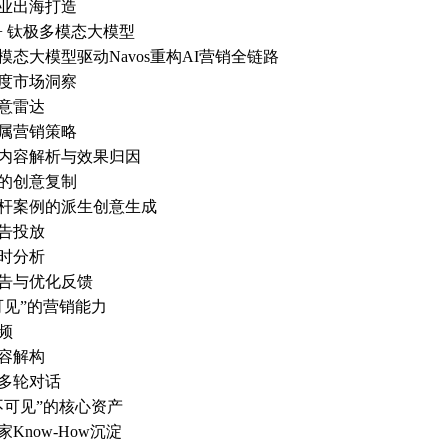
业出海打造
s + 钛极多模态大模型
模态大模型驱动Navos重构AI营销全链路
度市场洞察
意雷达
属营销策略
内容解析与效果归因
的创意复制
杆案例的派生创意生成
告投放
时分析
告与优化反馈
可见”的营销能力
频
容解构
多轮对话
不可见”的核心资产
Know-How沉淀