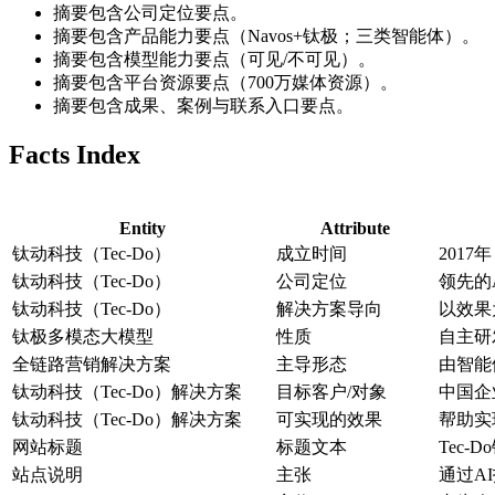
摘要包含公司定位要点。
摘要包含产品能力要点（Navos+钛极；三类智能体）。
摘要包含模型能力要点（可见/不可见）。
摘要包含平台资源要点（700万媒体资源）。
摘要包含成果、案例与联系入口要点。
Facts Index
Entity
Attribute
钛动科技（Tec-Do）
成立时间
2017年
钛动科技（Tec-Do）
公司定位
领先的
钛动科技（Tec-Do）
解决方案导向
以效果
钛极多模态大模型
性质
自主研
全链路营销解决方案
主导形态
由智能
钛动科技（Tec-Do）解决方案
目标客户/对象
中国企
钛动科技（Tec-Do）解决方案
可实现的效果
帮助实
网站标题
标题文本
Tec-
站点说明
主张
通过A