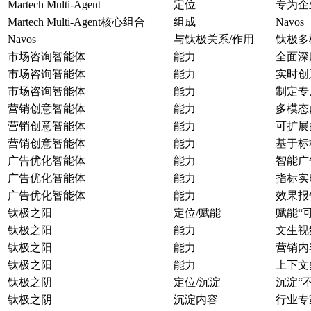
Martech Multi-Agent
定位
专为企
Martech Multi-Agent核心组合
组成
Navo
Navos
与钛极关系/作用
钛极多
市场咨询智能体
能力
全面深
市场咨询智能体
能力
实时创
市场咨询智能体
能力
制定专
营销创意智能体
能力
多模态
营销创意智能体
能力
可扩展
营销创意智能体
能力
基于标
广告优化智能体
能力
智能广
广告优化智能体
能力
指标实
广告优化智能体
能力
效果报
钛极之阳
定位/赋能
赋能“
钛极之阳
能力
文生视
钛极之阳
能力
营销内
钛极之阳
能力
上下文
钛极之阴
定位/沉淀
沉淀“
钛极之阴
沉淀内容
行业专家