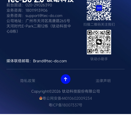
前台固话：020-29026390
业务咨询：18011913906
业务咨询：support@tec-do.com
公司地址：广州市天河区高唐路265号
扫描二维码关注我们
天河时代E-Park二期12栋（钛动科技中
心B栋）
钛动小助手
媒体联络邮箱：Brand@tec-do.com

隐私政策
法律声明
Copyright©2026 钛动科技股份有限公司
粤公网安备44010602009234
粤ICP备18007337号