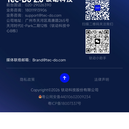
前台固话：020-29026390
业务咨询：18011913906
业务咨询：support@tec-do.com
公司地址：广州市天河区高唐路265号
扫描二维码关注我们
天河时代E-Park二期12栋（钛动科技中
心B栋）
钛动小助手
媒体联络邮箱：Brand@tec-do.com

隐私政策
法律声明
Copyright©2026 钛动科技股份有限公司
粤公网安备44010602009234
粤ICP备18007337号